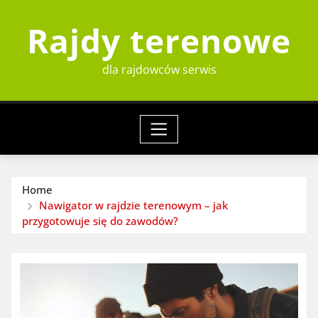
Skip
Rajdy terenowe
to
content
dla rajdowców serwis
Home
Nawigator w rajdzie terenowym – jak
przygotowuje się do zawodów?